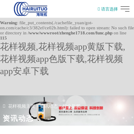
Warning
: mkdir(): No space left on device in
语言选择
/www/wwwroot/zhenghe1718.com/func.php
on line
127
English
Warning
: file_put_contents(./cachefile_yuan/got-
on.com/cache/c3/382ef/ce02b.html): failed to open stream: No such file
or directory in
/www/wwwroot/zhenghe1718.com/func.php
on line
115
花样视频,花样视频app黄版下载,
花样视频app色版下载,花样视频
app安卓下载
花样视频主页
>
资讯动态
>
行业新闻
资讯动态