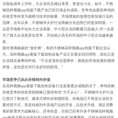
当面临成本上升时，大企业尚且难以承受，更遑论小企。如今，不锈
钢花样视频app色版下载产业已经日渐走向成熟，竞争也由最初单纯的
价格竞争转变为规模与技术的较量。市场增速的放缓也将加速行业的
洗牌。去年以来，不锈钢淬火炉行业两极分化趋势已经愈加明显。一
边是市场集中化向大企业靠拢，中小型企业的数量日趋减少;另一边是
为了跟大企业差异化竞争，开始抢占高毛利市场的中小型企业越来越
多。
面对沸沸扬扬的“涨价潮”，有的不锈钢花样视频app色版下载企业认
为，花样视频app黄版下载加热设备产业正在逐步回归理性，现在正是
企业踏实做事的时候。“不论是涨价还是降价，都是由市场发展的规律
所致，这也是任何行业必经的阶段。”
市场竞争已由从价格转向价值
在花样视频app黄版下载加热设备行业发展逐步成熟的当下，单纯依赖
价格竞争的传统营销策略已显得有些“力不从心”， 不锈钢淬火炉行业
已度过了粗放式、爆发式增长的初级阶段，价格战已不再是企业的主
要经营方式，而是转移到中高端产品的开发，以技术升级、满足消费
者的新需求为战略核心。庆幸的是，目前已经有许多不锈钢花样视频
app色版下载企业开始意识到产品的“价值”的重要性，已经从价格战转