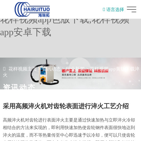
花样视频,花样视频app黄版下载,
语言选择
花样视频app色版下载,花样视频
English
app安卓下载
花样视频主页
>
资讯动态
>
行业新闻
>
花样视频app黄版下载淬
火
资讯动态
采用高频淬火机对齿轮表面进行淬火工艺介绍
高频淬火机对齿轮进行表面淬火主要是通过快速加热与立即淬火冷却
相结合的方法来实现的，即利用快速加热使齿轮钢件表面很快地达到
淬火的温度，而不等热量传至中心即迅速予以冷却，便可以只使齿轮