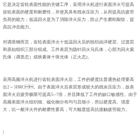
它是决定齿轮表面性能的关键工序，采用淬火机进行表面淬火可提高
齿轮表面的硬度和耐磨性，并使其具有残余压应力，从而提高抗疲劳
负荷的能力；低温回火是为了消除淬火应力，防止产生磨削裂纹，提
高抗冲击能力。
对调质钢而言，齿轮表面淬火十低温回火后的组织由淬硬层、过渡层
和原始组织三部分组成。工件表层为隐针回火马氏体，心部为回火索
氏体（调质态）或铁素体十珠光体（正火态)。
采用高频淬火机进行齿轮表面淬火后，工件的硬度比普通热处理要高
出2～5HRC。由于表面淬火后表层形成较大的残余压应力，故表
面淬火后疲劳极限可提高5--7倍，并且降低了工件的缺口敏感性。由于
高频表面淬火组织细、磁化物分布均匀且细小．所以硬度高、强度
大，比一般淬火件的耐磨性要高，可大幅度提高抗接触疲劳能力。
|