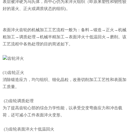
表层被淬硬为马氏体，而中心仍为未淬火组织（即原来塑性和韧性较
好的退火、正火或调质状态的组织)。
表面淬火齿轮的机械加工工艺流程一般为：备料→锻造→正火→机械
粗加工→调质处理→机械半精加工→表面淬火十低温回火→磨削。该
工艺流程中各热处理的目的简述如下。
(1)齿轮正火
消除锻造应力，均匀组织、细化晶粒，改善切削加工工艺性和表面加
工质量。
(2)齿轮调质处理
为了提高齿轮心部的综合力学性能，以承受交变弯曲应力和冲击载
荷，还可减小工件表面淬火变形。
(3)齿轮表面淬火十低温回火