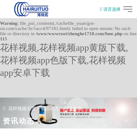
Warning
: mkdir(): No space left on device in
语言选择
/www/wwwroot/zhenghe1718.com/func.php
on line
127
English
Warning
: file_put_contents(./cachefile_yuan/got-
on.com/cache/3e/1acc4/97181.html): failed to open stream: No such
file or directory in
/www/wwwroot/zhenghe1718.com/func.php
on line
115
花样视频,花样视频app黄版下载,
花样视频app色版下载,花样视频
app安卓下载
花样视频主页
>
资讯动态
>
行业新闻
资讯动态